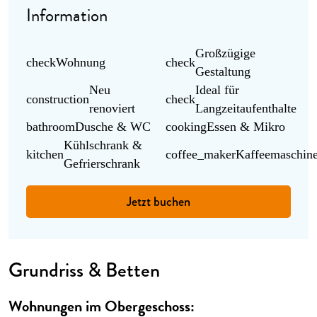
Information
Großzügige
check
Wohnung
check
Gestaltung
Neu
Ideal für
construction
check
renoviert
Langzeitaufenthalte
bathroom
Dusche & WC
cooking
Essen & Mikro
Kühlschrank &
kitchen
coffee_maker
Kaffeemaschin
Gefrierschrank
Jetzt buchen
Grundriss & Betten
Wohnungen im Obergeschoss: