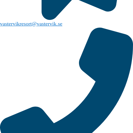
vastervikresort@vastervik.se