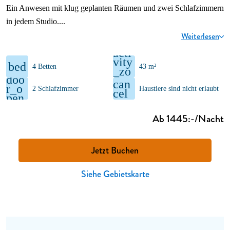
Ein Anwesen mit klug geplanten Räumen und zwei Schlafzimmern
in jedem Studio.
Weiterlesen
acti
vity
bed
4 Betten
43 m²
_zo
doo
ne
can
r_o
2 Schlafzimmer
Haustiere sind nicht erlaubt
cel
pen
Ab 1445:-/Nacht
Jetzt Buchen
Siehe Gebietskarte