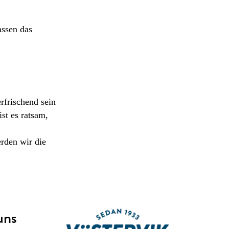
assen das
rfrischend sein
st es ratsam,
rden wir die
uns