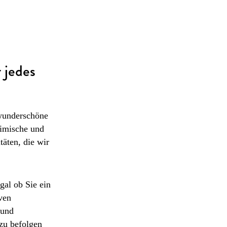
r jedes
 wunderschöne
eimische und
täten, die wir
egal ob Sie ein
iven
 und
 zu befolgen