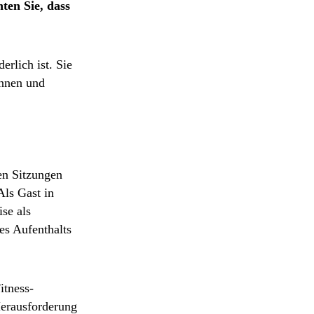
hten Sie, dass
erlich ist. Sie
önnen und
ten Sitzungen
ls Gast in
se als
es Aufenthalts
itness-
Herausforderung