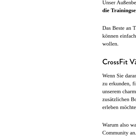
Unser Außenber
die Trainings
Das Beste an Ta
können einfach
wollen.
CrossFit V
Wenn Sie daran 
zu erkunden, f
unserem charma
zusätzlichen B
erleben möchte
Warum also war
Community an. 