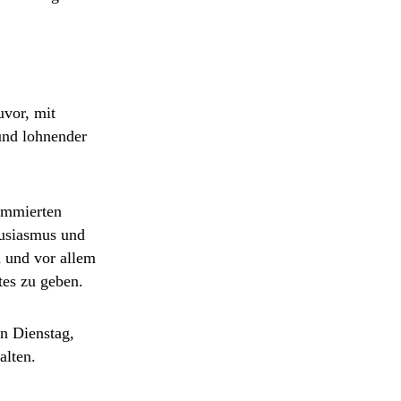
uvor, mit
und lohnender
nommierten
husiasmus und
d und vor allem
stes zu geben.
en Dienstag,
alten.