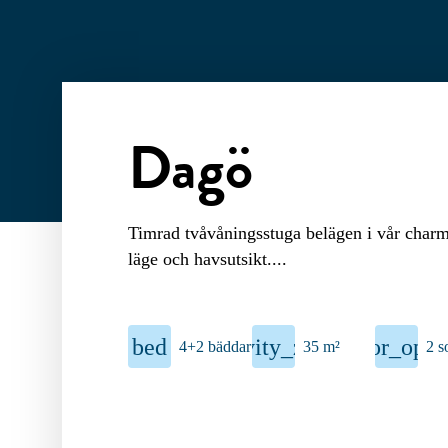
Dagö
Timrad tvåvåningsstuga belägen i vår cha
läge och havsutsikt.
bed
activity_zone
door_open
4+2 bäddar
35 m²
2 