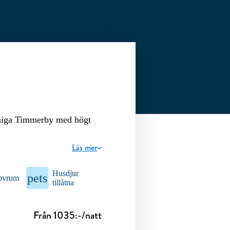
rmiga Timmerby med högt
Läs mer
Husdjur
pets
sovrum
tillåtna
Från 1035:-/natt