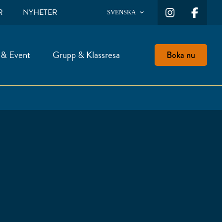
R
NYHETER
SVENSKA
 & Event
Grupp & Klassresa
Boka nu