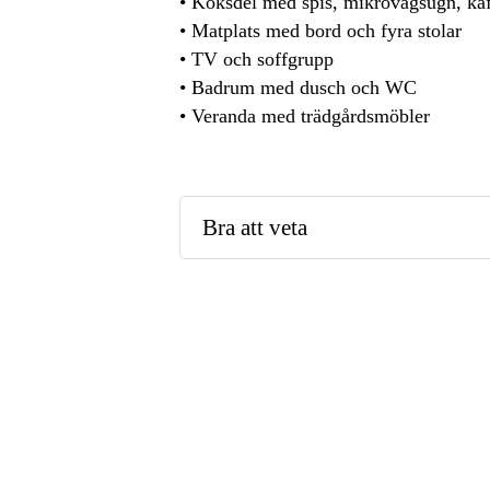
• Köksdel med spis, mikrovågsugn, kaf
• Matplats med bord och fyra stolar
• TV och soffgrupp
• Badrum med dusch och WC
• Veranda med trädgårdsmöbler
Bra att veta