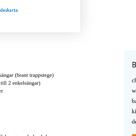
deskarta
B
ängar (brant trappstege)
c
ill 2 enkelsängar)
w
er
b
k
d