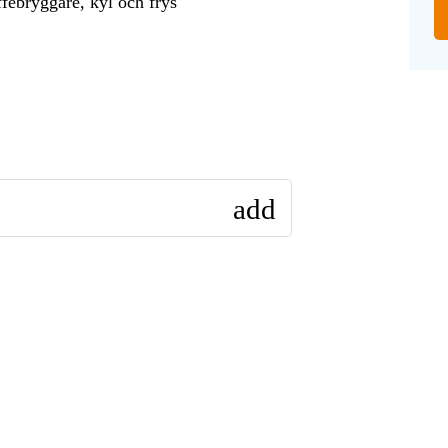
febryggare, kyl och frys
add