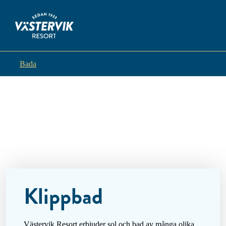
Bada
Klippbad
Västervik Resort erbjuder sol och bad av många olika