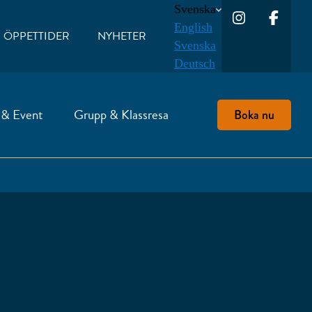
Svenska
English
ÖPPETTIDER
NYHETER
Svenska
Deutsch
 & Event
Grupp & Klassresa
Boka nu