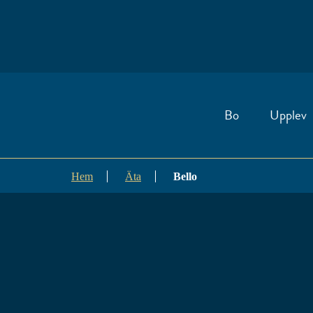
Bo
Upplev
Hem
Äta
Bello