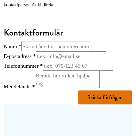
kontaktperson Anki direkt.
Kontaktformulär
Meddelande
Namn
*
Telefonnummer
E-postadress
*
E-postadress
Telefonnummer
*
Meddelande
*
Skicka förfrågan