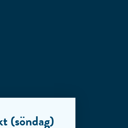
kt (söndag)