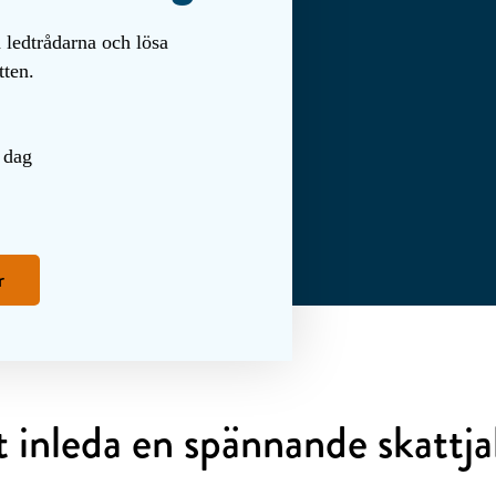
a ledtrådarna och lösa
tten.
 dag
r
t inleda en spännande skattj