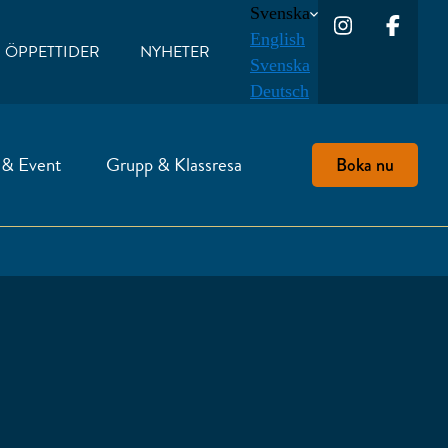
Svenska
English
ÖPPETTIDER
NYHETER
Svenska
Deutsch
 & Event
Grupp & Klassresa
Boka nu