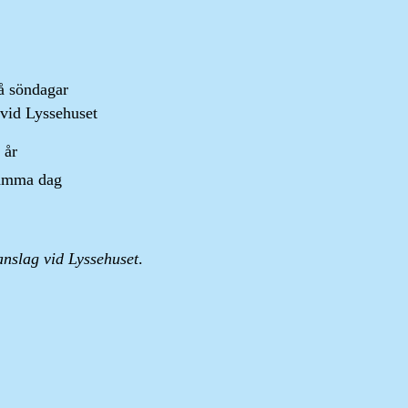
å söndagar
vid Lyssehuset
 år
samma dag
 anslag vid Lyssehuset
.