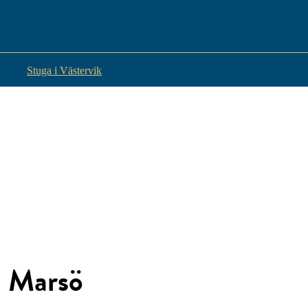
Stuga i Västervik
Marsö