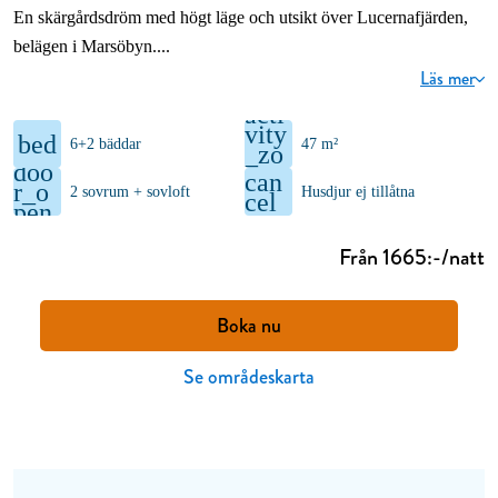
En skärgårdsdröm med högt läge och utsikt över Lucernafjärden,
belägen i Marsöbyn.
Läs mer
acti
vity
bed
6+2 bäddar
47 m²
_zo
doo
ne
can
r_o
2 sovrum + sovloft
Husdjur ej tillåtna
cel
pen
Från 1665:-/natt
Boka nu
Se områdeskarta