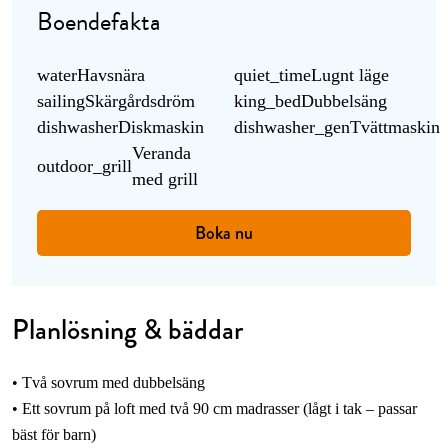
Boendefakta
water
Havsnära
quiet_time
Lugnt läge
sailing
Skärgårdsdröm
king_bed
Dubbelsäng
dishwasher
Diskmaskin
dishwasher_gen
Tvättmaskin
Veranda
outdoor_grill
med grill
Boka nu
Planlösning & bäddar
• Två sovrum med dubbelsäng
• Ett sovrum på loft med två 90 cm madrasser (lågt i tak – passar
bäst för barn)