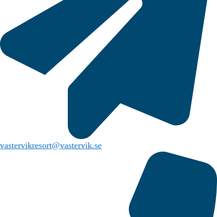
vastervikresort@vastervik.se