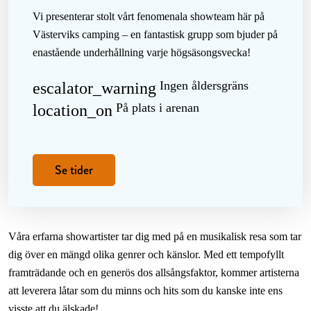
Vi presenterar stolt vårt fenomenala
showteam
här på
Västerviks camping – en fantastisk grupp som bjuder på
enastående underhållning varje högsäsongsvecka!
Ingen åldersgräns
escalator_warning
På plats i arenan
location_on
Se tider
Våra erfarna showartister tar dig med på en musikalisk resa som tar
dig över en mängd olika genrer och känslor. Med ett tempofyllt
framträdande och en generös dos allsångsfaktor, kommer artisterna
att leverera låtar som du minns och hits som du kanske inte ens
visste att du älskade!