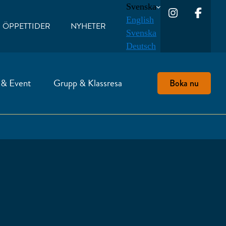
Svenska
English
ÖPPETTIDER
NYHETER
Svenska
Deutsch
 & Event
Grupp & Klassresa
Boka nu