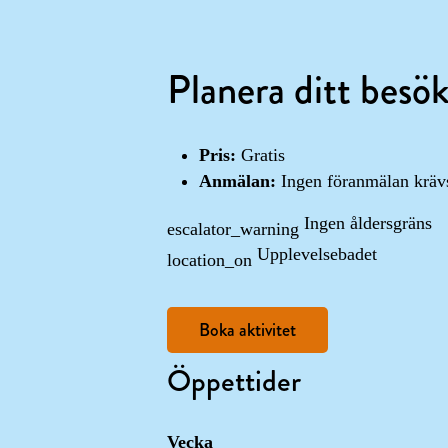
Planera ditt besö
Pris:
Gratis
Anmälan:
Ingen föranmälan kräv
Ingen åldersgräns
escalator_warning
Upplevelsebadet
location_on
Boka aktivitet
Öppettider
Vecka