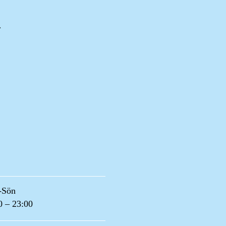
k
-Sön
0 – 23:00