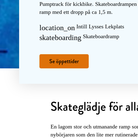
Pumptrack för kickbike. Skateboardrampen ä
ramp med ett dropp på ca 1,5 m.
Intill Lysses Lekplats
location_on
Skateboardramp
skateboarding
Se öppettider
Skateglädje för all
En lagom stor och utmanande ramp som 
nybörjaren som den lite mer rutinerad