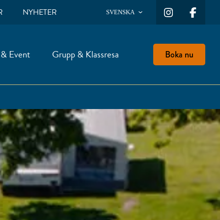
R
NYHETER
SVENSKA
 & Event
Grupp & Klassresa
Boka nu