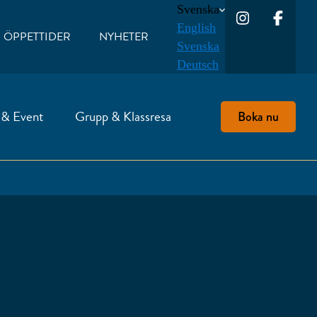
Svenska
English
ÖPPETTIDER
NYHETER
Svenska
Deutsch
 & Event
Grupp & Klassresa
Boka nu