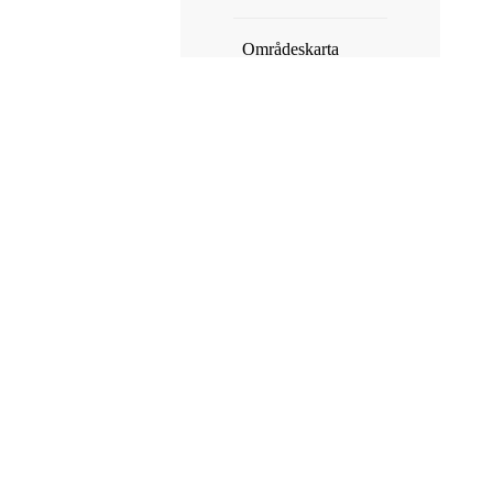
Områdeskarta
Butik & servering
Hygien
Transport
Övrigt
Kontakta oss
Hit