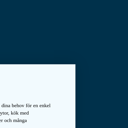
 dina behov för en enkel
sytor, kök med
ter och många